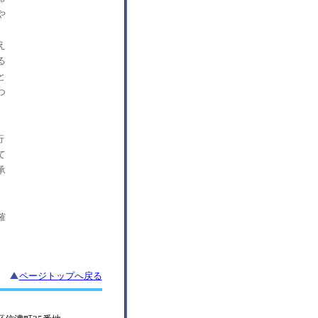
や
え
る
と
つ
行
て
承
、
確
ページトップへ戻る