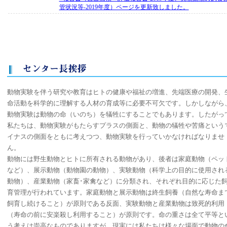
管状況等-2019年度）ページを更新致しました。
動物実験を伴う研究や教育はヒトの健康や福祉の増進、先端医療の開発、
命活動を科学的に理解する人材の育成等に必要不可欠です。しかしながら
動物実験は動物の命（いのち）を犠牲にすることでもあります。したがっ
私たちは、動物実験がもたらすプラスの側面と、動物の犠牲や苦痛という
イナスの側面をともに考えつつ、動物実験を行っていかなければなりませ
ん。
動物には野生動物とヒトに所有される動物があり、後者は家庭動物（ペッ
など）、展示動物（動物園の動物）、実験動物（科学上の目的に使用され
動物）、産業動物（家畜･家禽など）に分類され、それぞれ目的に応じた
育管理が行われています。家庭動物と展示動物は終生飼養（自然な寿命ま
飼育し続けること）が原則である反面、実験動物と産業動物は致死的利用
（寿命の前に安楽殺し利用すること）が原則です。命の重さは全て平等と
う考えは崇高なものでありますが、現実には私たちは様々な場面で動物の