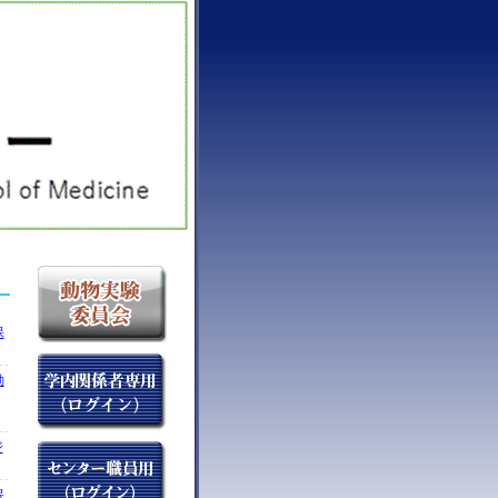
保
動
ジ
保