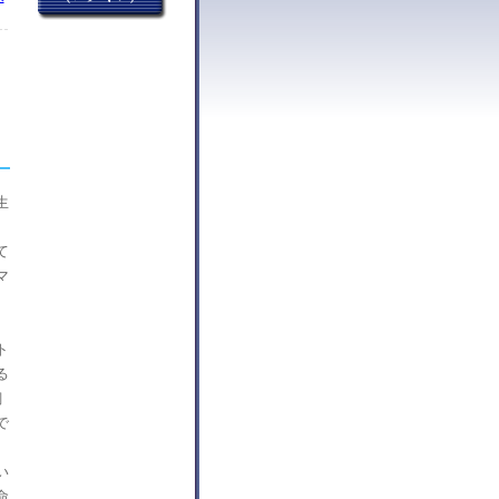
生
、
て
マ
ト
る
飼
で
い
命