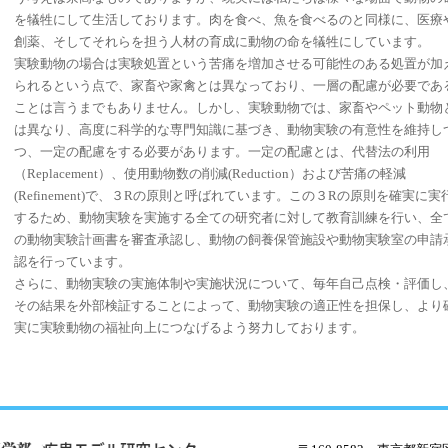
を犠牲にして生活しております。肉を食べ、魚を食べるのと同様に、医療
創薬、そしてそれらを担う人材の育成に動物の命を犠牲にしています。
実験動物の場合は実験処置という苦痛を増加させる可能性のある処置が加
られるという点で、家畜や家禽とは異なっており、一層の配慮が必要であ
ことは言うまでもありません。しかし、実験動物では、家畜やペット動物
は異なり、高度に科学的な専門知識に基づき、動物実験の有意性を維持し
つ、一定の配慮をする必要があります。一定の配慮とは、代替法の利用
（Replacement）、使用動物数の削減(Reduction）および苦痛の軽減
(Refinement)で、３Rの原則と呼ばれています。この３Rの原則を確実に実
するため、動物実験を実施する全ての研究者に対して教育訓練を行い、全
の動物実験計画書を審査承認し、動物の飼養保管施設や動物実験室の申請
認を行っています。
さらに、動物実験の実施体制や実施状況について、毎年自己点検・評価し
その結果を外部検証することによって、動物実験の適正性を担保し、より
実に実験動物の福祉向上につなげるよう努力しております。